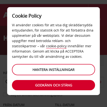
Cookie Policy
Menu
Vi använder cookies för att visa dig skräddarsydda
Welcome
erbjudanden, för statistik och för att förbättra dina
to
Hyrbil Darmstadt
upplevelser på vår webbplats. Vi delar dessutom
Avis
uppgifter med betrodda reklam- och
statistikpartner – vår
cookie-policy
innehåller mer
information. Genom att klicka på ACCEPTERA
samtycker du till vår användning av cookies.
BIL
SKÅPBIL
HANTERA INSTÄLLNINGAR
HÄMTA FRÅN
GODKÄNN OCH STÄNG
Välj en annan återlämningsplats
FRÅN-DATUM
TILL-DATUM