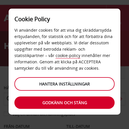
Cookie Policy
Menu
Vi använder cookies för att visa dig skräddarsydda
Welcome
erbjudanden, för statistik och för att förbättra dina
to
Hyrbil Newquay
upplevelser på vår webbplats. Vi delar dessutom
Avis
uppgifter med betrodda reklam- och
statistikpartner – vår
cookie-policy
innehåller mer
information. Genom att klicka på ACCEPTERA
samtycker du till vår användning av cookies.
BIL
SKÅPBIL
HANTERA INSTÄLLNINGAR
HÄMTA FRÅN
GODKÄNN OCH STÄNG
Välj en annan återlämningsplats
FRÅN-DATUM
TILL-DATUM