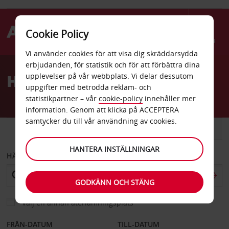
Cookie Policy
Menu
Vi använder cookies för att visa dig skräddarsydda
Welcome
erbjudanden, för statistik och för att förbättra dina
to
Hyrbil Bacau flygplats
upplevelser på vår webbplats. Vi delar dessutom
Avis
uppgifter med betrodda reklam- och
statistikpartner – vår
cookie-policy
innehåller mer
information. Genom att klicka på ACCEPTERA
samtycker du till vår användning av cookies.
BIL
SKÅPBIL
HANTERA INSTÄLLNINGAR
HÄMTA FRÅN
GODKÄNN OCH STÄNG
Välj en annan återlämningsplats
FRÅN-DATUM
TILL-DATUM