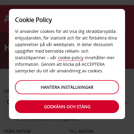
Cookie Policy
Menu
Vi använder cookies för att visa dig skräddarsydda
Welcome
erbjudanden, för statistik och för att förbättra dina
to
Hyrbil Lilleström stad
upplevelser på vår webbplats. Vi delar dessutom
Avis
uppgifter med betrodda reklam- och
statistikpartner – vår
cookie-policy
innehåller mer
information. Genom att klicka på ACCEPTERA
samtycker du till vår användning av cookies.
BIL
SKÅPBIL
HANTERA INSTÄLLNINGAR
HÄMTA FRÅN
GODKÄNN OCH STÄNG
Välj en annan återlämningsplats
FRÅN-DATUM
TILL-DATUM