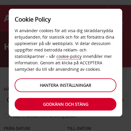
Cookie Policy
Menu
Vi använder cookies för att visa dig skräddarsydda
Welcome
erbjudanden, för statistik och för att förbättra dina
to
Hyrbil Lakselv
upplevelser på vår webbplats. Vi delar dessutom
Avis
uppgifter med betrodda reklam- och
statistikpartner – vår
cookie-policy
innehåller mer
information. Genom att klicka på ACCEPTERA
samtycker du till vår användning av cookies.
BIL
SKÅPBIL
HANTERA INSTÄLLNINGAR
HÄMTA FRÅN
GODKÄNN OCH STÄNG
Välj en annan återlämningsplats
FRÅN-DATUM
TILL-DATUM