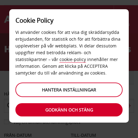
Cookie Policy
Menu
Vi använder cookies för att visa dig skräddarsydda
Welcome
erbjudanden, för statistik och för att förbättra dina
to
Hyrbil Rotterdam flygplats
upplevelser på vår webbplats. Vi delar dessutom
Avis
uppgifter med betrodda reklam- och
statistikpartner – vår
cookie-policy
innehåller mer
information. Genom att klicka på ACCEPTERA
samtycker du till vår användning av cookies.
BIL
SKÅPBIL
HANTERA INSTÄLLNINGAR
HÄMTA FRÅN
GODKÄNN OCH STÄNG
Välj en annan återlämningsplats
FRÅN-DATUM
TILL-DATUM