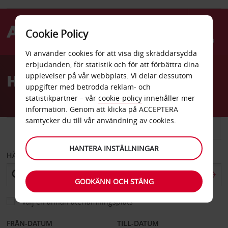
Cookie Policy
Menu
Vi använder cookies för att visa dig skräddarsydda
Welcome
erbjudanden, för statistik och för att förbättra dina
to
Hyrbil Chaumont
upplevelser på vår webbplats. Vi delar dessutom
Avis
uppgifter med betrodda reklam- och
statistikpartner – vår
cookie-policy
innehåller mer
information. Genom att klicka på ACCEPTERA
samtycker du till vår användning av cookies.
BIL
SKÅPBIL
HANTERA INSTÄLLNINGAR
HÄMTA FRÅN
GODKÄNN OCH STÄNG
Välj en annan återlämningsplats
FRÅN-DATUM
TILL-DATUM