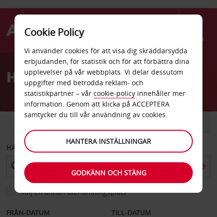
Cookie Policy
Menu
Vi använder cookies för att visa dig skräddarsydda
Welcome
erbjudanden, för statistik och för att förbättra dina
to
Hyrbil Kuopio flygplats
upplevelser på vår webbplats. Vi delar dessutom
Avis
uppgifter med betrodda reklam- och
statistikpartner – vår
cookie-policy
innehåller mer
information. Genom att klicka på ACCEPTERA
samtycker du till vår användning av cookies.
BIL
SKÅPBIL
HANTERA INSTÄLLNINGAR
HÄMTA FRÅN
GODKÄNN OCH STÄNG
Välj en annan återlämningsplats
FRÅN-DATUM
TILL-DATUM