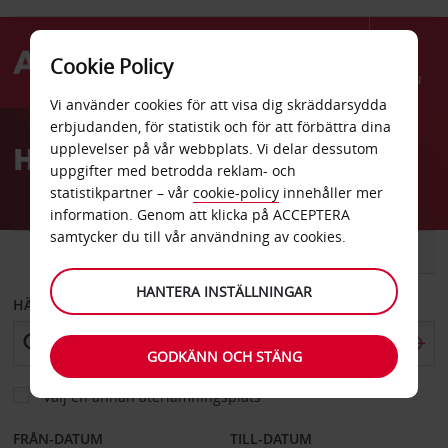
Cookie Policy
Menu
Vi använder cookies för att visa dig skräddarsydda
Welcome
erbjudanden, för statistik och för att förbättra dina
to
Hyrbil Kajana flygplats
upplevelser på vår webbplats. Vi delar dessutom
Avis
uppgifter med betrodda reklam- och
statistikpartner – vår
cookie-policy
innehåller mer
information. Genom att klicka på ACCEPTERA
samtycker du till vår användning av cookies.
BIL
SKÅPBIL
HANTERA INSTÄLLNINGAR
HÄMTA FRÅN
GODKÄNN OCH STÄNG
Välj en annan återlämningsplats
FRÅN-DATUM
TILL-DATUM