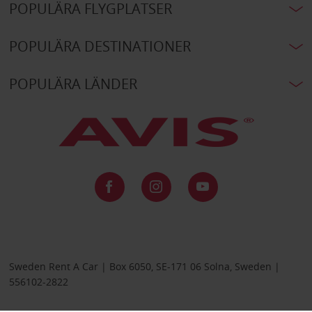
POPULÄRA FLYGPLATSER
POPULÄRA DESTINATIONER
POPULÄRA LÄNDER
Sweden Rent A Car | Box 6050, SE-171 06 Solna, Sweden |
556102-2822