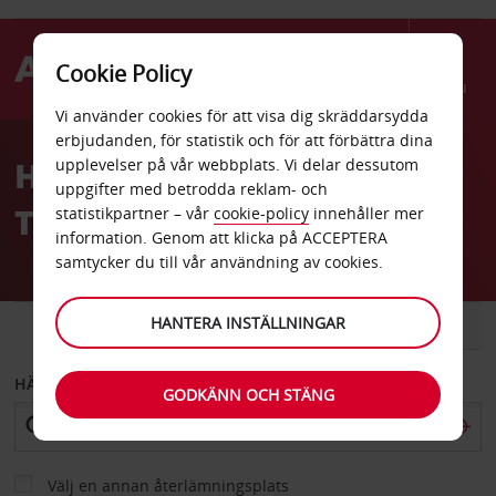
Cookie Policy
Menu
Vi använder cookies för att visa dig skräddarsydda
Welcome
erbjudanden, för statistik och för att förbättra dina
to
Hyrbil Australian Capital
upplevelser på vår webbplats. Vi delar dessutom
Avis
uppgifter med betrodda reklam- och
Territory
statistikpartner – vår
cookie-policy
innehåller mer
information. Genom att klicka på ACCEPTERA
samtycker du till vår användning av cookies.
HANTERA INSTÄLLNINGAR
BIL
SKÅPBIL
HÄMTA FRÅN
GODKÄNN OCH STÄNG
Välj en annan återlämningsplats