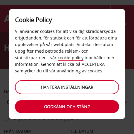
Cookie Policy
Menu
Vi använder cookies för att visa dig skräddarsydda
Welcome
erbjudanden, för statistik och för att förbättra dina
to
Hyrbil Knysna
upplevelser på vår webbplats. Vi delar dessutom
Avis
uppgifter med betrodda reklam- och
statistikpartner – vår
cookie-policy
innehåller mer
information. Genom att klicka på ACCEPTERA
samtycker du till vår användning av cookies.
BIL
SKÅPBIL
HANTERA INSTÄLLNINGAR
HÄMTA FRÅN
GODKÄNN OCH STÄNG
Välj en annan återlämningsplats
FRÅN-DATUM
TILL-DATUM