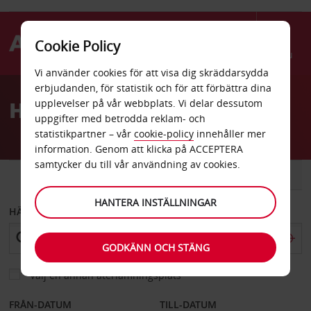
Cookie Policy
Menu
Vi använder cookies för att visa dig skräddarsydda
Welcome
erbjudanden, för statistik och för att förbättra dina
to
Hyrbil Victoria
upplevelser på vår webbplats. Vi delar dessutom
Avis
uppgifter med betrodda reklam- och
statistikpartner – vår
cookie-policy
innehåller mer
information. Genom att klicka på ACCEPTERA
samtycker du till vår användning av cookies.
BIL
SKÅPBIL
HANTERA INSTÄLLNINGAR
HÄMTA FRÅN
GODKÄNN OCH STÄNG
Välj en annan återlämningsplats
FRÅN-DATUM
TILL-DATUM