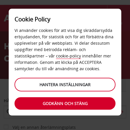
Cookie Policy
Menu
Vi använder cookies för att visa dig skräddarsydda
Welcome
erbjudanden, för statistik och för att förbättra dina
to
Hyrbil Grand Bay Colonial
upplevelser på vår webbplats. Vi delar dessutom
Avis
uppgifter med betrodda reklam- och
Coconut Hotel
statistikpartner – vår
cookie-policy
innehåller mer
information. Genom att klicka på ACCEPTERA
samtycker du till vår användning av cookies.
HANTERA INSTÄLLNINGAR
BIL
SKÅPBIL
HÄMTA FRÅN
GODKÄNN OCH STÄNG
Välj en annan återlämningsplats