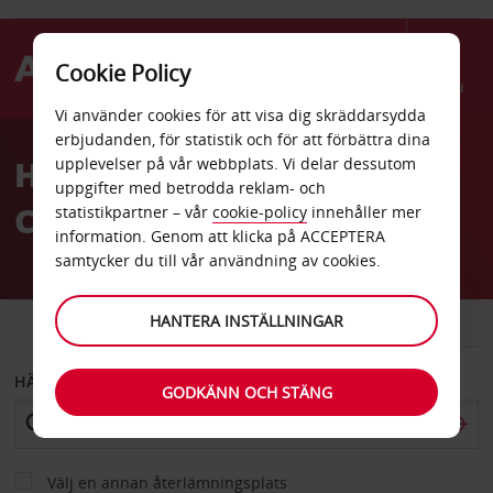
Cookie Policy
Menu
Vi använder cookies för att visa dig skräddarsydda
Welcome
erbjudanden, för statistik och för att förbättra dina
to
Hyrbil Pointe aux
upplevelser på vår webbplats. Vi delar dessutom
Avis
uppgifter med betrodda reklam- och
Canonniers
statistikpartner – vår
cookie-policy
innehåller mer
information. Genom att klicka på ACCEPTERA
samtycker du till vår användning av cookies.
HANTERA INSTÄLLNINGAR
BIL
SKÅPBIL
HÄMTA FRÅN
GODKÄNN OCH STÄNG
Välj en annan återlämningsplats